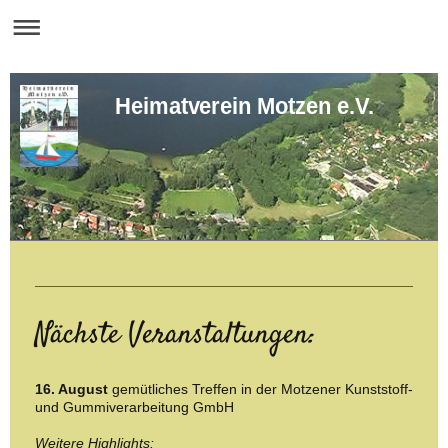
Heimatverein Motzen e.V.
Nächste Veranstaltungen:
16. August
g
emütliches Treffen
in der
Motzener Kunststoff-
und Gummiverarbeitung GmbH
Weitere Highlights: