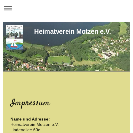
Heimatverein Motzen e.V.
Impressum
Name und Adresse:
Heimatverein Motzen e.V.
Lindenallee 60c