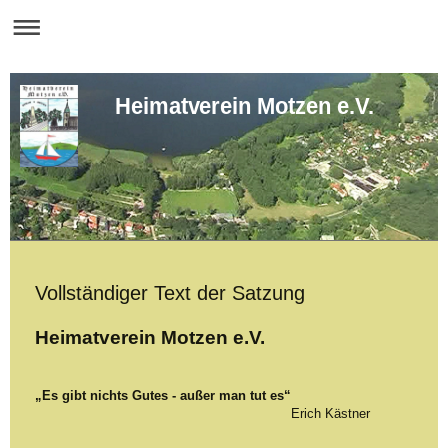
Heimatverein Motzen e.V.
Vollständiger Text der Satzung
Heimatverein Motzen e.V.
„Es gibt nichts Gutes - außer man tut es“
Erich Kästner