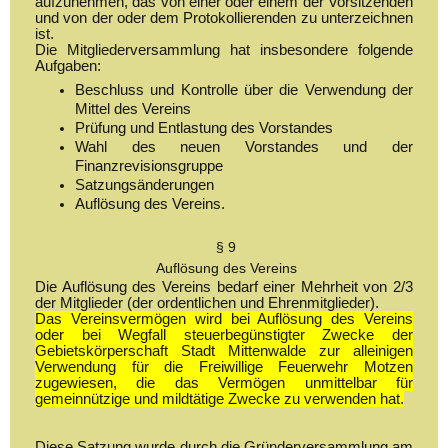
aufzunehmen, das von einer oder einem der Vorsitzenden
und von der oder dem Protokollierenden zu unterzeichnen
ist.
Die Mitgliederversammlung hat insbesondere folgende
Aufgaben:
Beschluss und Kontrolle über die Verwendung der
Mittel des Vereins
Prüfung und Entlastung des Vorstandes
Wahl des neuen Vorstandes und der
Finanzrevisionsgruppe
Satzungsänderungen
Auflösung des Vereins.
§ 9
Auflösung des Vereins
Die Auflösung des Vereins bedarf einer Mehrheit von 2/3
der Mitglieder (der ordentlichen und Ehrenmitglieder).
Das Vereinsvermögen wird bei Auflösung des Vereins
oder bei Wegfall steuerbegünstigter Zwecke der
Gebietskörperschaft Stadt Mittenwalde zur alleinigen
Verwendung für die Freiwillige Feuerwehr Motzen
zugewiesen, die das Vermögen unmittelbar für
gemeinnützige und mildtätige Zwecke zu verwenden hat.
Diese Satzung wurde durch die Gründerversammlung am