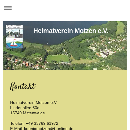
Heimatverein Motzen e.V.
Kontakt
Heimatverein Motzen e.V.
Lindenallee 60c
15749
Mittenwalde
Telefon: +49 33769 61972
E-Mail: koenigmotzen@t-online.de